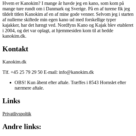
Hvem er Kanokim? I mange år havde jeg en kano, som kom på
mange ture rundt om i Danmark og Sverige. På en af turene fik jeg
tildelt titlen Kanokim af en af mine gode venner. Selvom jeg i starten
af nullerne skiftede min egen kano ud med forskellige typer
kajakker, har det hængt ved. Nordfyns Kano og Kajak blev etableret
i 2004, og det var oplagt, at hjemmesiden kom til at hedde
kanokim.dk.
Kontakt
Kanokim.dk
Tlf. +45 25 79 29 50 E-mail: info@kanokim.dk
OBS! Kun åbent efter aftale. Træffes i 8543 Hornslet efter
nærmere aftale.
Links
Privatlivspoltik
Andre links: