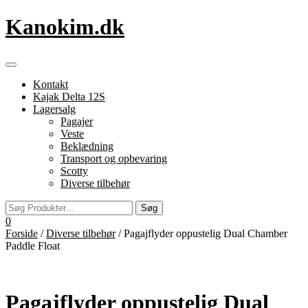
Videre
Kanokim.dk
til
indhold
Flip
navigation
Kontakt
Kajak Delta 12S
Lagersalg
Pagajer
Veste
Beklædning
Transport og opbevaring
Scotty
Diverse tilbehør
0
Forside
/
Diverse tilbehør
/ Pagajflyder oppustelig Dual Chamber
Paddle Float
Pagajflyder oppustelig Dual