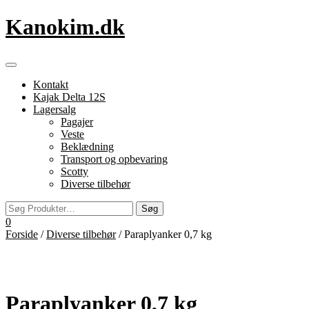
Videre
Kanokim.dk
til
indhold
Flip
navigation
Kontakt
Kajak Delta 12S
Lagersalg
Pagajer
Veste
Beklædning
Transport og opbevaring
Scotty
Diverse tilbehør
0
Forside
/
Diverse tilbehør
/ Paraplyanker 0,7 kg
Paraplyanker 0,7 kg