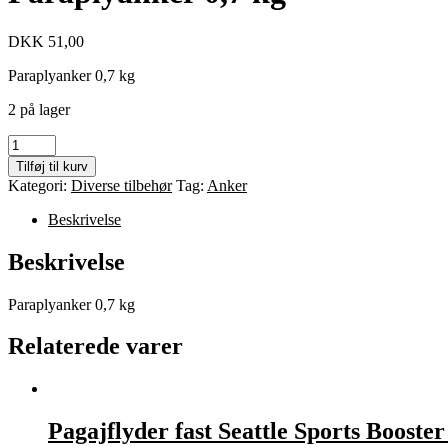
DKK
51,00
Paraplyanker 0,7 kg
2 på lager
Paraplyanker
0,7
Tilføj til kurv
kg
Kategori:
Diverse tilbehør
Tag:
Anker
antal
Beskrivelse
Beskrivelse
Paraplyanker 0,7 kg
Relaterede varer
Pagajflyder fast Seattle Sports Booste