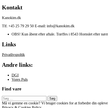
Kontakt
Kanokim.dk
Tlf. +45 25 79 29 50 E-mail: info@kanokim.dk
OBS! Kun åbent efter aftale. Træffes i 8543 Hornslet efter nærm
Links
Privatlivspoltik
Andre links:
DGI
Vores Puls
Find vare
Søg
efter:
Sekundær
Må vi gemme en cookie? Vi bruger cookies for at forbedre din oplevels
Privacy & Cookies Policy