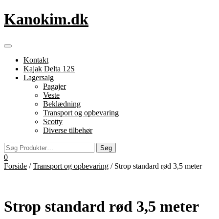
Videre
Kanokim.dk
til
indhold
Flip
navigation
Kontakt
Kajak Delta 12S
Lagersalg
Pagajer
Veste
Beklædning
Transport og opbevaring
Scotty
Diverse tilbehør
0
Forside
/
Transport og opbevaring
/ Strop standard rød 3,5 meter
Strop standard rød 3,5 meter