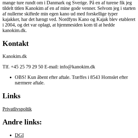
mange ture rundt om i Danmark og Sverige. På en af turene fik jeg
tildelt titlen Kanokim af en af mine gode venner. Selvom jeg i starten
af nullerne skiftede min egen kano ud med forskellige typer
kajakker, har det hængt ved. Nordfyns Kano og Kajak blev etableret
i 2004, og det var oplagt, at hjemmesiden kom til at hedde
kanokim.dk.
Kontakt
Kanokim.dk
Tlf. +45 25 79 29 50 E-mail: info@kanokim.dk
OBS! Kun åbent efter aftale. Træffes i 8543 Hornslet efter
nærmere aftale.
Links
Privatlivspoltik
Andre links:
DGI