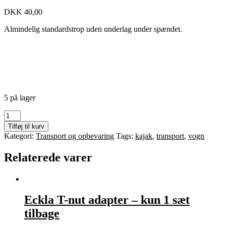
DKK
40,00
Almindelig standardstrop uden underlag under spændet.
5 på lager
Strop
standard
Tilføj til kurv
rød
Kategori:
Transport og opbevaring
Tags:
kajak
,
transport
,
vogn
3,5
meter
Relaterede varer
antal
Eckla T-nut adapter – kun 1 sæt
tilbage