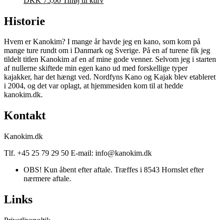
DKK
75,00
Tilføj til kurv
Historie
Hvem er Kanokim? I mange år havde jeg en kano, som kom på
mange ture rundt om i Danmark og Sverige. På en af turene fik jeg
tildelt titlen Kanokim af en af mine gode venner. Selvom jeg i starten
af nullerne skiftede min egen kano ud med forskellige typer
kajakker, har det hængt ved. Nordfyns Kano og Kajak blev etableret
i 2004, og det var oplagt, at hjemmesiden kom til at hedde
kanokim.dk.
Kontakt
Kanokim.dk
Tlf. +45 25 79 29 50 E-mail: info@kanokim.dk
OBS! Kun åbent efter aftale. Træffes i 8543 Hornslet efter
nærmere aftale.
Links