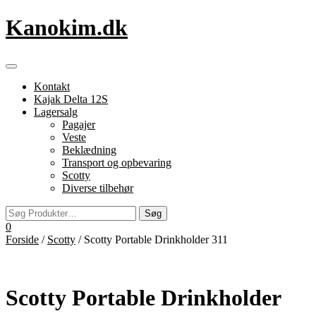
Videre
Kanokim.dk
til
indhold
Flip
navigation
Kontakt
Kajak Delta 12S
Lagersalg
Pagajer
Veste
Beklædning
Transport og opbevaring
Scotty
Diverse tilbehør
0
Forside
/
Scotty
/ Scotty Portable Drinkholder 311
Scotty Portable Drinkholder