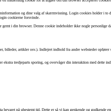
te en midlertidig cookie for at afgøre om din browser accepterer cookie
ninformation og dine valg af skærmvisning. Login cookies holder i to 
 login cookierne forsvinde.
live gemt i din browser. Denne cookie indeholder ikke nogle personlige d
oer, billeder, artikler osv.). Indlejret indhold fra andre websteder opf
 ekstra tredjeparts sporing, og overvåger din interaktion med dette indl
a bevaret på ubestemt tid. Dette er så vi kan genkende og godkende en