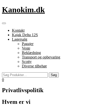
Videre
Kanokim.dk
til
indhold
Flip
navigation
Kontakt
Kajak Delta 12S
Lagersalg
Pagajer
Veste
Beklædning
Transport og opbevaring
Scotty
Diverse tilbehør
0
Privatlivspolitik
Hvem er vi