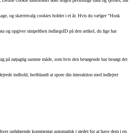
s. Denne cookie indeholder ikke nogen personlige data og fjernes, når
dage, og skærmvalg cookies holder i et år. Hvis du vælger “Husk
ata og opgiver simpelthen indlægsID på den artikel, du lige har
ører sig på nøjagtig samme måde, som hvis den besøgende har besøgt det
ejrede indhold, heriblandt at spore din interaktion med indlejret
hver opfølgende kommentar automatisk i stedet for at have dem i en