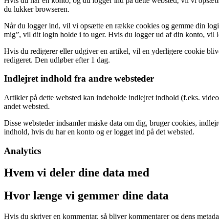
Hvis du har en konto, og du logger ind på dette websted, vil vi opsæt
du lukker browseren.
Når du logger ind, vil vi opsætte en række cookies og gemme din logi
mig”, vil dit login holde i to uger. Hvis du logger ud af din konto, vil
Hvis du redigerer eller udgiver en artikel, vil en yderligere cookie b
redigeret. Den udløber efter 1 dag.
Indlejret indhold fra andre websteder
Artikler på dette websted kan indeholde indlejret indhold (f.eks. vide
andet websted.
Disse websteder indsamler måske data om dig, bruger cookies, indlejrer
indhold, hvis du har en konto og er logget ind på det websted.
Analytics
Hvem vi deler dine data med
Hvor længe vi gemmer dine data
Hvis du skriver en kommentar, så bliver kommentarer og dens metadat