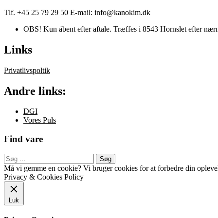
Tlf. +45 25 79 29 50 E-mail: info@kanokim.dk
OBS! Kun åbent efter aftale. Træffes i 8543 Hornslet efter nærm
Links
Privatlivspoltik
Andre links:
DGI
Vores Puls
Find vare
Søg
efter:
Sekundær
Må vi gemme en cookie? Vi bruger cookies for at forbedre din oplevels
Privacy & Cookies Policy
menu
Luk