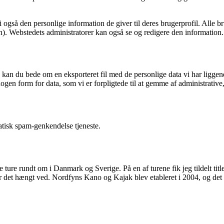
å den personlige information de giver til deres brugerprofil. Alle bruge
). Webstedets administratorer kan også se og redigere den information.
 kan du bede om en eksporteret fil med de personlige data vi har liggen
ke nogen form for data, som vi er forpligtede til at gemme af administrat
tisk spam-genkendelse tjeneste.
e rundt om i Danmark og Sverige. På en af turene fik jeg tildelt title
ar det hængt ved. Nordfyns Kano og Kajak blev etableret i 2004, og det